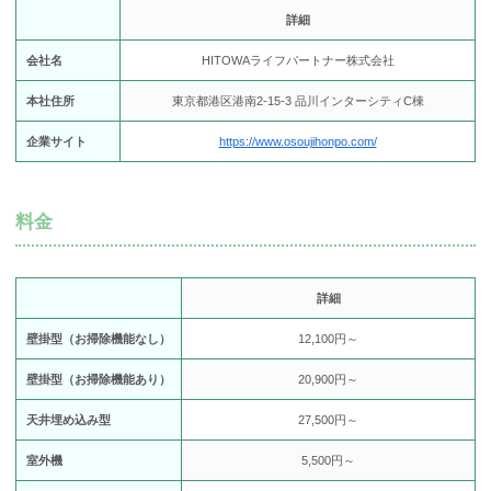
詳細
会社名
HITOWAライフパートナー株式会社
本社住所
東京都港区港南2-15-3 品川インターシティC棟
企業サイト
https://www.osoujihonpo.com/
料金
詳細
壁掛型（お掃除機能なし）
12,100円～
壁掛型（お掃除機能あり）
20,900円～
天井埋め込み型
27,500円～
室外機
5,500円～