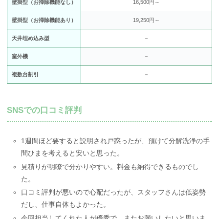
壁掛型（お掃除機能なし）
16,500円～
壁掛型（お掃除機能あり）
19,250円～
天井埋め込み型
－
室外機
－
複数台割引
－
SNSでの口コミ評判
1週間ほど要すると説明され戸惑ったが、預けて分解洗浄の手
間ひまを考えると安いと思った。
見積りが明瞭で分かりやすい。料金も納得できるものでし
た。
口コミ評判が悪いので心配だったが、スタッフさんは低姿勢
だし、仕事自体もよかった。
今回担当してくれた人が優秀で、またお願いしたいと思いま