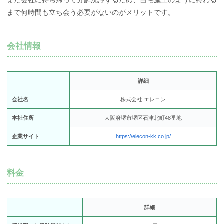
また会社に持ち帰って分解洗浄するため、自宅施工のように終わる
まで何時間も立ち会う必要がないのがメリットです。
会社情報
詳細
会社名
株式会社 エレコン
本社住所
大阪府堺市堺区石津北町48番地
企業サイト
https://elecon-kk.co.jp/
料金
詳細