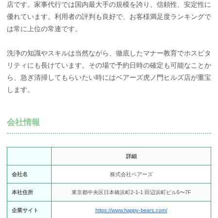
店です。家事代行では国内最大手の規模を誇り、信頼性、安定性に
優れています。利用者の評判も良好で、お客様満足度ランキングで
は常に上位の常連です。
洗浄の知識やスキルは当然ながら、徹底したマナー教育でホスピタ
リティにも長けています。その場で予約日時の確定も可能なことか
ら、急ぎ清掃してもらいたい時にはベアーズ虎ノ門ヒルズ店が重宝
します。
会社情報
詳細
会社名
株式会社ベアーズ
本社住所
東京都中央区日本橋浜町2-1-1 田辺浜町ビル5〜7F
企業サイト
https://www.happy-bears.com/