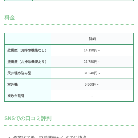
料金
詳細
壁掛型（お掃除機能なし）
14,190円～
壁掛型（お掃除機能あり）
21,780円～
天井埋め込み型
31,240円～
室外機
5,500円～
複数台割引
－
SNSでの口コミ評判
作業終了後、空清運転からすでに快適。