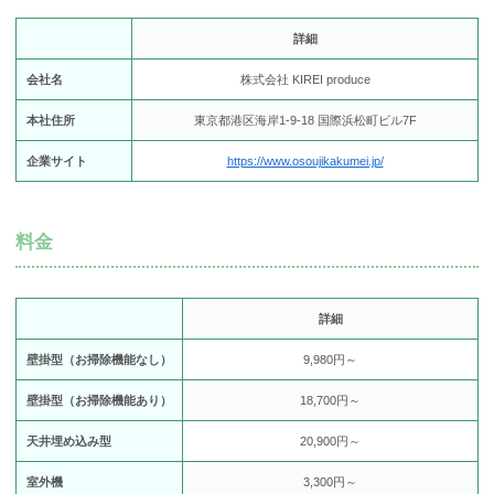
詳細
会社名
株式会社 KIREI produce
本社住所
東京都港区海岸1-9-18 国際浜松町ビル7F
企業サイト
https://www.osoujikakumei.jp/
料金
詳細
壁掛型（お掃除機能なし）
9,980円～
壁掛型（お掃除機能あり）
18,700円～
天井埋め込み型
20,900円～
室外機
3,300円～