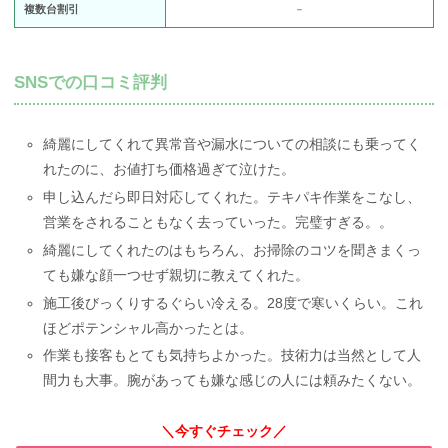
複数台割引
－
SNSでの口コミ評判
綺麗にしてくれて異常音や漏水についての相談にも乗ってく
れたのに、お値打ち価格過ぎて泣けた。
申し込んだら即日対応してくれた。テキパキ作業をこなし、
営業をされることもなく去っていった。完璧すぎる。。
綺麗にしてくれたのはもちろん、お掃除のコツを聞きまくっ
ても嫌な顔一つせず親切に教えてくれた。
施工後びっくりするぐらい冷える。28度で寒いくらい。これ
ほどポテンシャル高かったとは。
作業も接客もとても気持ちよかった。技術力は当然として人
間力も大事。腕があっても嫌な感じの人には頼みたくない。
＼今すぐチェック／