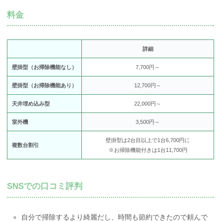
料金
詳細
壁掛型（お掃除機能なし）
7,700円～
壁掛型（お掃除機能あり）
12,700円～
天井埋め込み型
22,000円～
室外機
3,500円～
壁掛型は2台目以上で1台6,700円に
複数台割引
※お掃除機能付きは1台11,700円
SNSでの口コミ評判
自分で掃除するより綺麗だし、時間も節約できたので頼んで