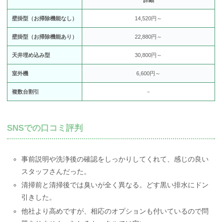
詳細
壁掛型（お掃除機能なし）
14,520円～
壁掛型（お掃除機能あり）
22,880円～
天井埋め込み型
30,800円～
室外機
6,600円～
複数台割引
－
SNSでの口コミ評判
事前説明や洗浄後の確認をしっかりしてくれて、感じの良い
スタッフさんだった。
清掃前と清掃後では臭いが全く異なる。どす黒い排水にドン
引きした。
他社より高めですが、相応のオプションも付いているので問