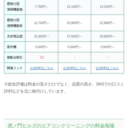
壁掛け型
7,700円～
12,100円～
14,520円～
清掃機能無
壁掛け型
12,700円～
20,900円～
22,880円～
清掃機能有
天井埋込型
22,900円～
27,500円～
30,800円～
室外機
3,500円～
5,500円～
5,500円～
複数台割引
〇
－
－
関連リンク
公式HPはこちら
公式HPはこちら
公式HPはこちら
※総合評価は料金の安さだけでなく、品質の高さ、SNSでの口コミ
評判などを元に格付けしています。
虎ノ門ヒルズのエアコンクリーニングの料金相場