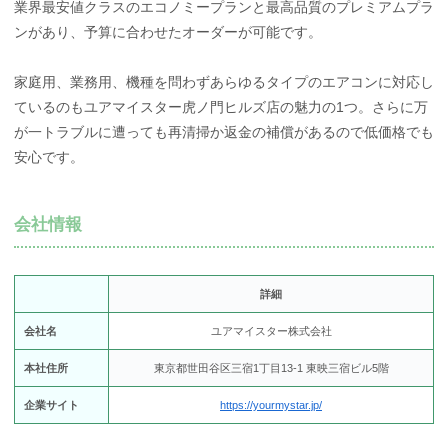
業界最安値クラスのエコノミープランと最高品質のプレミアムプラ
ンがあり、予算に合わせたオーダーが可能です。
家庭用、業務用、機種を問わずあらゆるタイプのエアコンに対応し
ているのもユアマイスター虎ノ門ヒルズ店の魅力の1つ。さらに万
が一トラブルに遭っても再清掃か返金の補償があるので低価格でも
安心です。
会社情報
詳細
会社名
ユアマイスター株式会社
本社住所
東京都世田谷区三宿1丁目13-1 東映三宿ビル5階
企業サイト
https://yourmystar.jp/