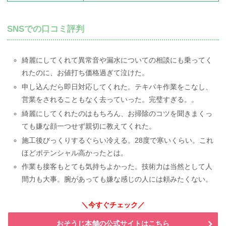
SNSでの口コミ評判
綺麗にしてくれて異常音や漏水についての相談にも乗ってく
れたのに、お値打ち価格過ぎて泣けた。
申し込んだら即日対応してくれた。テキパキ作業をこなし、
営業をされることもなく去っていった。完璧すぎる。。
綺麗にしてくれたのはもちろん、お掃除のコツを聞きまくっ
ても嫌な顔一つせず親切に教えてくれた。
施工後びっくりするぐらい冷える。28度で寒いくらい。これ
ほどポテンシャル高かったとは。
作業も接客もとても気持ちよかった。技術力は当然として人
間力も大事。腕があっても嫌な感じの人には頼みたくない。
＼今すぐチェック／
おそうじ本舗の公式サイトはこちら