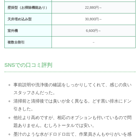
壁掛型（お掃除機能あり）
22,880円～
天井埋め込み型
30,800円～
室外機
6,600円～
複数台割引
－
SNSでの口コミ評判
事前説明や洗浄後の確認をしっかりしてくれて、感じの良い
スタッフさんだった。
清掃前と清掃後では臭いが全く異なる。どす黒い排水にドン
引きした。
他社より高めですが、相応のオプションも付いているので問
題ありません。むしろトータルでは安い。
墨汁のような水がドロドロ出て、作業員さんもやりがいを感