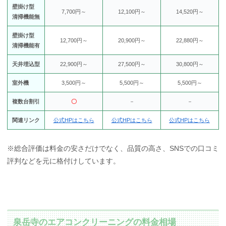
壁掛け型
7,700円～
12,100円～
14,520円～
清掃機能無
壁掛け型
12,700円～
20,900円～
22,880円～
清掃機能有
天井埋込型
22,900円～
27,500円～
30,800円～
室外機
3,500円～
5,500円～
5,500円～
複数台割引
〇
－
－
関連リンク
公式HPはこちら
公式HPはこちら
公式HPはこちら
※総合評価は料金の安さだけでなく、品質の高さ、SNSでの口コミ
評判などを元に格付けしています。
泉岳寺のエアコンクリーニングの料金相場