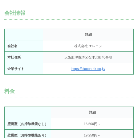
会社情報
詳細
会社名
株式会社 エレコン
本社住所
大阪府堺市堺区石津北町48番地
企業サイト
https://elecon-kk.co.jp/
料金
詳細
壁掛型（お掃除機能なし）
16,500円～
壁掛型（お掃除機能あり）
19,250円～