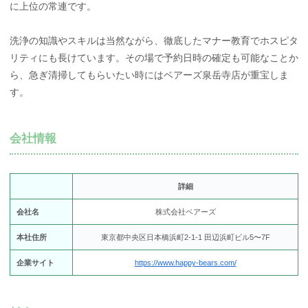
に上位の常連です。
洗浄の知識やスキルは当然ながら、徹底したマナー教育でホスピタ
リティにも長けています。その場で予約日時の確定も可能なことか
ら、急ぎ清掃してもらいたい時にはベアーズ泉岳寺店が重宝しま
す。
会社情報
詳細
会社名
株式会社ベアーズ
本社住所
東京都中央区日本橋浜町2-1-1 田辺浜町ビル5〜7F
企業サイト
https://www.happy-bears.com/