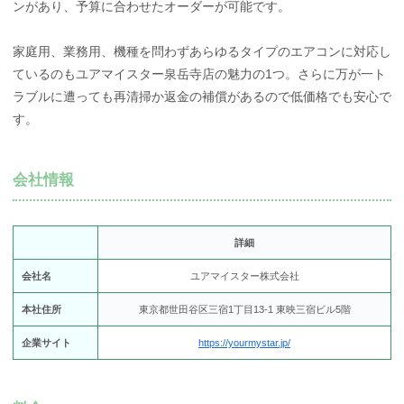
ンがあり、予算に合わせたオーダーが可能です。
家庭用、業務用、機種を問わずあらゆるタイプのエアコンに対応し
ているのもユアマイスター泉岳寺店の魅力の1つ。さらに万が一ト
ラブルに遭っても再清掃か返金の補償があるので低価格でも安心で
す。
会社情報
詳細
会社名
ユアマイスター株式会社
本社住所
東京都世田谷区三宿1丁目13-1 東映三宿ビル5階
企業サイト
https://yourmystar.jp/