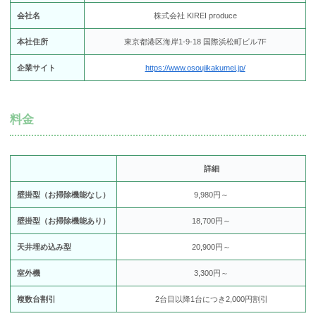
会社名
株式会社 KIREI produce
本社住所
東京都港区海岸1-9-18 国際浜松町ビル7F
企業サイト
https://www.osoujikakumei.jp/
料金
詳細
壁掛型（お掃除機能なし）
9,980円～
壁掛型（お掃除機能あり）
18,700円～
天井埋め込み型
20,900円～
室外機
3,300円～
複数台割引
2台目以降1台につき2,000円割引