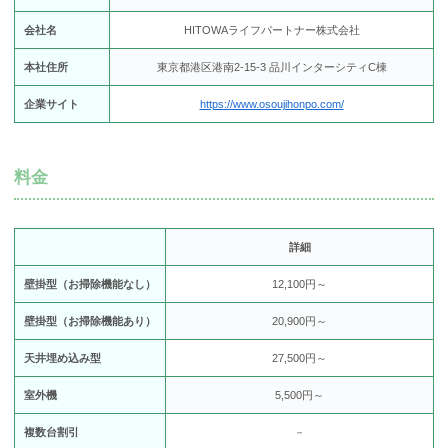
会社名
HITOWAライフパートナー株式会社
本社住所
東京都港区港南2-15-3 品川インターシティC棟
企業サイト
https://www.osoujihonpo.com/
料金
詳細
壁掛型（お掃除機能なし）
12,100円～
壁掛型（お掃除機能あり）
20,900円～
天井埋め込み型
27,500円～
室外機
5,500円～
複数台割引
－