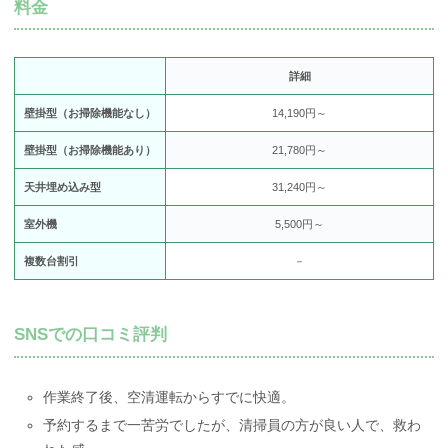
料金
詳細
壁掛型（お掃除機能なし）
14,190円～
壁掛型（お掃除機能あり）
21,780円～
天井埋め込み型
31,240円～
室外機
5,500円～
複数台割引
－
SNSでの口コミ評判
作業終了後、空清運転からすでに快適。
予約するまで一苦労でしたが、清掃員の方が良い人で、救わ