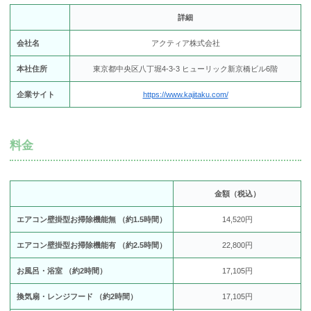
詳細
会社名
アクティア株式会社
本社住所
東京都中央区八丁堀4-3-3 ヒューリック新京橋ビル6階
企業サイト
https://www.kajitaku.com/
料金
金額（税込）
エアコン壁掛型お掃除機能無 （約1.5時間）
14,520円
エアコン壁掛型お掃除機能有 （約2.5時間）
22,800円
お風呂・浴室 （約2時間）
17,105円
換気扇・レンジフード （約2時間）
17,105円