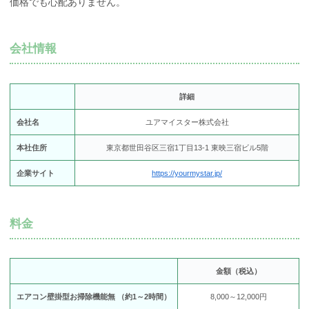
価格でも心配ありません。
会社情報
詳細
会社名
ユアマイスター株式会社
本社住所
東京都世田谷区三宿1丁目13-1 東映三宿ビル5階
企業サイト
https://yourmystar.jp/
料金
金額（税込）
エアコン壁掛型お掃除機能無 （約1～2時間）
8,000～12,000円