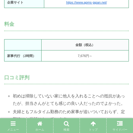
企業サイト
https://www.apms-japan.net/
料金
金額（税込）
家事代行 （2時間）
7,676円～
口コミ評判
初めは掃除していない家に他人を入れることへの抵抗があっ
たが、担当さんがとても感じの良い人だったのでよかった。
夫婦ともフルタイム勤務のため家事が追いついておらず、定
期的にお世話になっています。
スタッフさんのお人柄なのか、子どもがよく懐いています。
メニュー
ホーム
検索
トップ
サイドバー