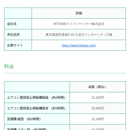
詳細
会社名
HITOWAライフパートナー株式会社
本社住所
東京都港区港南2-15-3 品川インターシティC棟
企業サイト
https://www.hitowa.com/
料金
金額（税込）
エアコン壁掛型お掃除機能無 （約2時間）
12,100円
エアコン壁掛型お掃除機能有 （約3時間）
20,900円
洗濯機 縦型 （約2時間）
12,100円
洗濯機 ドラム型 （約2時間）
18,700円