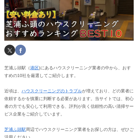
芝浦ふ頭駅（
港区
)にあるハウスクリーニング業者の中から、おす
すめの10社を厳選してご紹介します。
近頃は、
ハウスクリーニングのトラブル
が増えており、どの業者に
依頼するかを慎重に判断する必要があります。当サイトでは、初心
者の方でも安心して利用できる、評判が良く信頼性の高い清掃サー
ビス企業をご紹介しています。
芝浦ふ頭駅
周辺でハウスクリーニング業者をお探しの方は、ぜひご
活用ください。