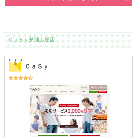
ＣａＳｙ芝浦ふ頭店
ＣａＳｙ