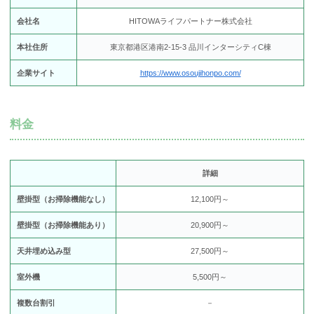
会社名
HITOWAライフパートナー株式会社
本社住所
東京都港区港南2-15-3 品川インターシティC棟
企業サイト
https://www.osoujihonpo.com/
料金
詳細
壁掛型（お掃除機能なし）
12,100円～
壁掛型（お掃除機能あり）
20,900円～
天井埋め込み型
27,500円～
室外機
5,500円～
複数台割引
－