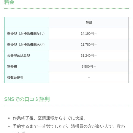
料金
詳細
壁掛型（お掃除機能なし）
14,190円～
壁掛型（お掃除機能あり）
21,780円～
天井埋め込み型
31,240円～
室外機
5,500円～
複数台割引
－
SNSでの口コミ評判
作業終了後、空清運転からすでに快適。
予約するまで一苦労でしたが、清掃員の方が良い人で、救わ