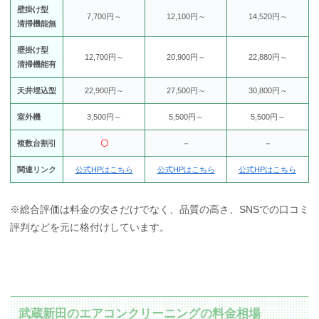
壁掛け型
7,700円～
12,100円～
14,520円～
清掃機能無
壁掛け型
12,700円～
20,900円～
22,880円～
清掃機能有
天井埋込型
22,900円～
27,500円～
30,800円～
室外機
3,500円～
5,500円～
5,500円～
複数台割引
〇
－
－
関連リンク
公式HPはこちら
公式HPはこちら
公式HPはこちら
※総合評価は料金の安さだけでなく、品質の高さ、SNSでの口コミ
評判などを元に格付けしています。
武蔵新田のエアコンクリーニングの料金相場