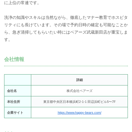
に上位の常連です。
洗浄の知識やスキルは当然ながら、徹底したマナー教育でホスピタ
リティにも長けています。その場で予約日時の確定も可能なことか
ら、急ぎ清掃してもらいたい時にはベアーズ武蔵新田店が重宝しま
す。
会社情報
詳細
会社名
株式会社ベアーズ
本社住所
東京都中央区日本橋浜町2-1-1 田辺浜町ビル5〜7F
企業サイト
https://www.happy-bears.com/