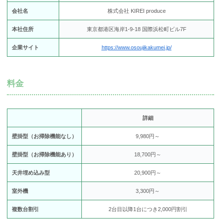
会社名
株式会社 KIREI produce
本社住所
東京都港区海岸1-9-18 国際浜松町ビル7F
企業サイト
https://www.osoujikakumei.jp/
料金
詳細
壁掛型（お掃除機能なし）
9,980円～
壁掛型（お掃除機能あり）
18,700円～
天井埋め込み型
20,900円～
室外機
3,300円～
複数台割引
2台目以降1台につき2,000円割引