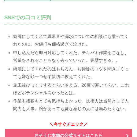
SNSでの口コミ評判
綺麗にしてくれて異常音や漏水についての相談にも乗ってく
れたのに、お値打ち価格過ぎて泣けた。
申し込んだら即日対応してくれた。テキパキ作業をこなし、
営業をされることもなく去っていった。完璧すぎる。。
綺麗にしてくれたのはもちろん、お掃除のコツを聞きまくっ
ても嫌な顔一つせず親切に教えてくれた。
施工後びっくりするぐらい冷える。28度で寒いくらい。これ
ほどポテンシャル高かったとは。
作業も接客もとても気持ちよかった。技術力は当然として人
間力も大事。腕があっても嫌な感じの人には頼みたくない。
＼今すぐチェック／
おそうじ本舗の公式サイトはこちら