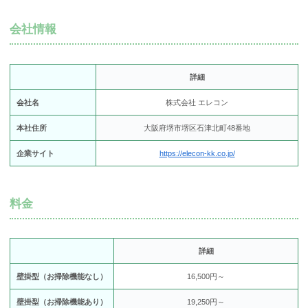
会社情報
詳細
会社名
株式会社 エレコン
本社住所
大阪府堺市堺区石津北町48番地
企業サイト
https://elecon-kk.co.jp/
料金
詳細
壁掛型（お掃除機能なし）
16,500円～
壁掛型（お掃除機能あり）
19,250円～