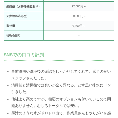
壁掛型（お掃除機能あり）
22,880円～
天井埋め込み型
30,800円～
室外機
6,600円～
複数台割引
－
SNSでの口コミ評判
事前説明や洗浄後の確認をしっかりしてくれて、感じの良い
スタッフさんだった。
清掃前と清掃後では臭いが全く異なる。どす黒い排水にドン
引きした。
他社より高めですが、相応のオプションも付いているので問
題ありません。むしろトータルでは安い。
墨汁のような水がドロドロ出て、作業員さんもやりがいを感