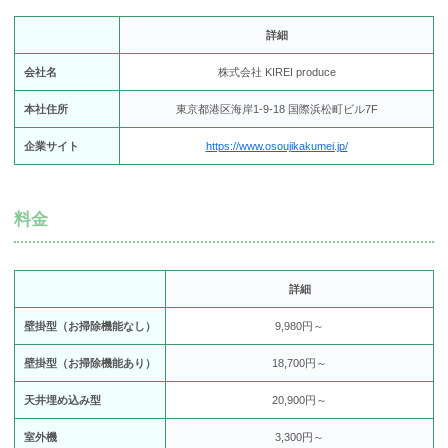
詳細
会社名
株式会社 KIREI produce
本社住所
東京都港区海岸1-9-18 国際浜松町ビル7F
企業サイト
https://www.osoujikakumei.jp/
料金
詳細
壁掛型（お掃除機能なし）
9,980円～
壁掛型（お掃除機能あり）
18,700円～
天井埋め込み型
20,900円～
室外機
3,300円～