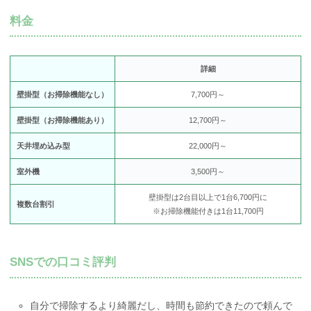
料金
詳細
壁掛型（お掃除機能なし）
7,700円～
壁掛型（お掃除機能あり）
12,700円～
天井埋め込み型
22,000円～
室外機
3,500円～
壁掛型は2台目以上で1台6,700円に
複数台割引
※お掃除機能付きは1台11,700円
SNSでの口コミ評判
自分で掃除するより綺麗だし、時間も節約できたので頼んで