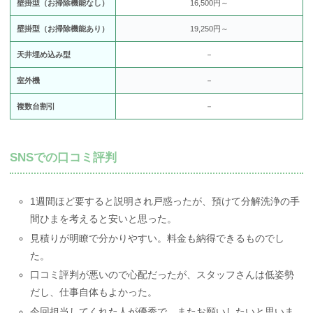
壁掛型（お掃除機能なし）
16,500円～
壁掛型（お掃除機能あり）
19,250円～
天井埋め込み型
－
室外機
－
複数台割引
－
SNSでの口コミ評判
1週間ほど要すると説明され戸惑ったが、預けて分解洗浄の手
間ひまを考えると安いと思った。
見積りが明瞭で分かりやすい。料金も納得できるものでし
た。
口コミ評判が悪いので心配だったが、スタッフさんは低姿勢
だし、仕事自体もよかった。
今回担当してくれた人が優秀で、またお願いしたいと思いま