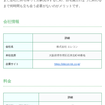
また会社に持ち帰って分解洗浄するため、自宅施工のように終わる
まで何時間も立ち会う必要がないのがメリットです。
会社情報
詳細
会社名
株式会社 エレコン
本社住所
大阪府堺市堺区石津北町48番地
企業サイト
https://elecon-kk.co.jp/
料金
詳細