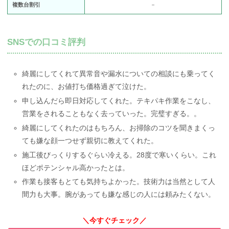
複数台割引
－
SNSでの口コミ評判
綺麗にしてくれて異常音や漏水についての相談にも乗ってく
れたのに、お値打ち価格過ぎて泣けた。
申し込んだら即日対応してくれた。テキパキ作業をこなし、
営業をされることもなく去っていった。完璧すぎる。。
綺麗にしてくれたのはもちろん、お掃除のコツを聞きまくっ
ても嫌な顔一つせず親切に教えてくれた。
施工後びっくりするぐらい冷える。28度で寒いくらい。これ
ほどポテンシャル高かったとは。
作業も接客もとても気持ちよかった。技術力は当然として人
間力も大事。腕があっても嫌な感じの人には頼みたくない。
＼今すぐチェック／