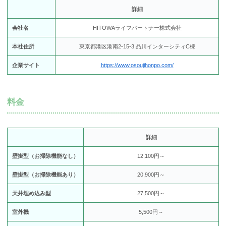
詳細
会社名
HITOWAライフパートナー株式会社
本社住所
東京都港区港南2-15-3 品川インターシティC棟
企業サイト
https://www.osoujihonpo.com/
料金
詳細
壁掛型（お掃除機能なし）
12,100円～
壁掛型（お掃除機能あり）
20,900円～
天井埋め込み型
27,500円～
室外機
5,500円～