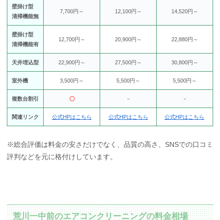
壁掛け型
7,700円～
12,100円～
14,520円～
清掃機能無
壁掛け型
12,700円～
20,900円～
22,880円～
清掃機能有
天井埋込型
22,900円～
27,500円～
30,800円～
室外機
3,500円～
5,500円～
5,500円～
複数台割引
〇
－
－
関連リンク
公式HPはこちら
公式HPはこちら
公式HPはこちら
※総合評価は料金の安さだけでなく、品質の高さ、SNSでの口コミ
評判などを元に格付けしています。
荒川一中前のエアコンクリーニングの料金相場