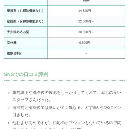
詳細
壁掛型（お掃除機能なし）
14,520円～
壁掛型（お掃除機能あり）
22,880円～
天井埋め込み型
30,800円～
室外機
6,600円～
複数台割引
－
SNSでの口コミ評判
事前説明や洗浄後の確認をしっかりしてくれて、感じの良い
スタッフさんだった。
清掃前と清掃後では臭いが全く異なる。どす黒い排水にドン
引きした。
他社より高めですが、相応のオプションも付いているので問