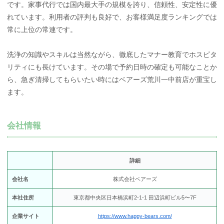
です。家事代行では国内最大手の規模を誇り、信頼性、安定性に優
れています。利用者の評判も良好で、お客様満足度ランキングでは
常に上位の常連です。
洗浄の知識やスキルは当然ながら、徹底したマナー教育でホスピタ
リティにも長けています。その場で予約日時の確定も可能なことか
ら、急ぎ清掃してもらいたい時にはベアーズ荒川一中前店が重宝し
ます。
会社情報
詳細
会社名
株式会社ベアーズ
本社住所
東京都中央区日本橋浜町2-1-1 田辺浜町ビル5〜7F
企業サイト
https://www.happy-bears.com/