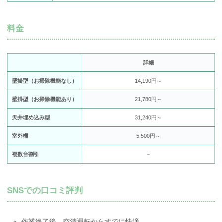
料金
詳細
壁掛型（お掃除機能なし）
14,190円～
壁掛型（お掃除機能あり）
21,780円～
天井埋め込み型
31,240円～
室外機
5,500円～
複数台割引
－
SNSでの口コミ評判
作業終了後、空清運転からすでに快適。