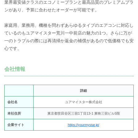
業界最安値クラスのエコノミープランと最高品質のプレミアムプラ
ンがあり、予算に合わせたオーダーが可能です。
家庭用、業務用、機種を問わずあらゆるタイプのエアコンに対応し
ているのもユアマイスター荒川一中前店の魅力の1つ。さらに万が
一のトラブルの際には再清掃か返金の補償があるので低価格でも安
心です。
会社情報
詳細
会社名
ユアマイスター株式会社
本社住所
東京都世田谷区三宿1丁目13-1 東映三宿ビル5階
企業サイト
https://yourmystar.jp/